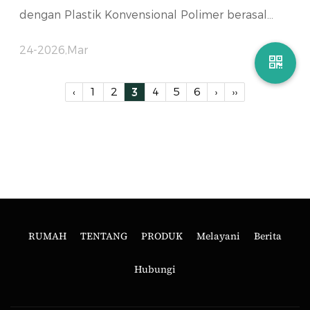
dengan Plastik Konvensional Polimer berasal...
24-2026,Mar
‹
1
2
3
4
5
6
›
››
RUMAH
TENTANG
PRODUK
Melayani
Berita
Hubungi