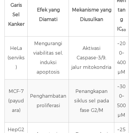
Ren
Garis
Efek yang
Mekanisme yang
tan
Sel
Diamati
Diusulkan
g
Kanker
IC₅₀
Mengurangi
~20
HeLa
Aktivasi
viabilitas sel,
0–
(serviks
Caspase-3/9,
induksi
400
)
jalur mitokondria
apoptosis
μM
~30
MCF-7
Penangkapan
Penghambatan
0–
(payud
siklus sel pada
proliferasi
500
ara)
fase G2/M
μM
HepG2
~25