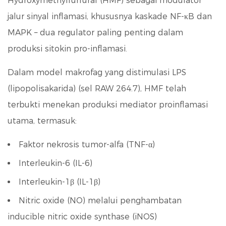
Hydroxymethylfurfural (HMF) sebagai modulator
jalur sinyal inflamasi, khususnya kaskade NF-κB dan
MAPK – dua regulator paling penting dalam
produksi sitokin pro-inflamasi.
Dalam model makrofag yang distimulasi LPS
(lipopolisakarida) (sel RAW 264.7), HMF telah
terbukti menekan produksi mediator proinflamasi
utama, termasuk:
Faktor nekrosis tumor-alfa (TNF-α)
Interleukin-6 (IL-6)
Interleukin-1β (IL-1β)
Nitric oxide (NO) melalui penghambatan
inducible nitric oxide synthase (iNOS)