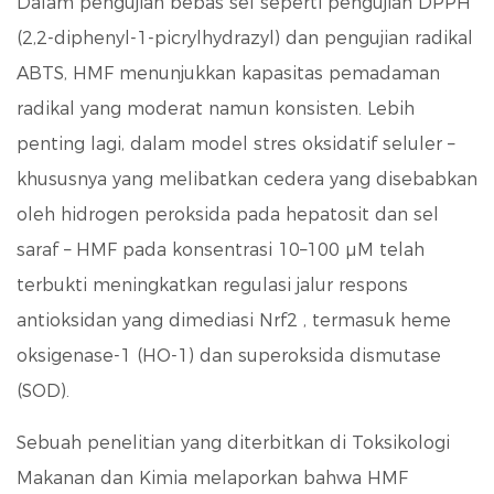
Dalam pengujian bebas sel seperti pengujian DPPH
(2,2-diphenyl-1-picrylhydrazyl) dan pengujian radikal
ABTS, HMF menunjukkan kapasitas pemadaman
radikal yang moderat namun konsisten. Lebih
penting lagi, dalam model stres oksidatif seluler –
khususnya yang melibatkan cedera yang disebabkan
oleh hidrogen peroksida pada hepatosit dan sel
saraf –
HMF pada konsentrasi 10–100 µM telah
terbukti meningkatkan regulasi jalur respons
antioksidan yang dimediasi Nrf2
, termasuk heme
oksigenase-1 (HO-1) dan superoksida dismutase
(SOD).
Sebuah penelitian yang diterbitkan di
Toksikologi
Makanan dan Kimia
melaporkan bahwa HMF