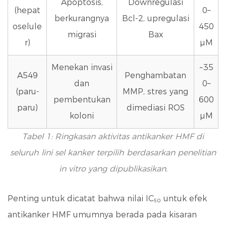
Apoptosis,
Downregulasi
(hepat
0–
berkurangnya
Bcl-2, upregulasi
oselule
450
migrasi
Bax
r)
μM
Menekan invasi
~35
A549
Penghambatan
dan
0–
(paru-
MMP, stres yang
pembentukan
600
paru)
dimediasi ROS
koloni
μM
Tabel 1: Ringkasan aktivitas antikanker HMF di
seluruh lini sel kanker terpilih berdasarkan penelitian
in vitro yang dipublikasikan.
Penting untuk dicatat bahwa nilai IC₅₀ untuk efek
antikanker HMF umumnya berada pada kisaran